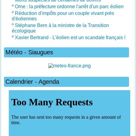
º
Orne : la préfecture ordonne l'arrêt d'un parc éolien
º
Réduction d'impôts pour un couple vivant près
d'éoliennes
º
Stéphane Bern à la ministre de la Transition
écologique
º
Xavier Bertrand - L’éolien est un scandale français !
Météo - Siaugues
Calendrier - Agenda