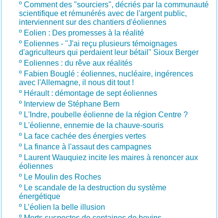
º
Comment des "sourciers", décriés par la communauté
scientifique et rémunérés avec de l'argent public,
interviennent sur des chantiers d'éoliennes
º
Eolien : Des promesses à la réalité
º
Eoliennes - "J'ai reçu plusieurs témoignages
d'agriculteurs qui perdaient leur bétail" Sioux Berger
º
Eoliennes : du rêve aux réalités
º
Fabien Bouglé : éoliennes, nucléaire, ingérences
avec l'Allemagne, il nous dit tout !
º
Hérault : démontage de sept éoliennes
º
Interview de Stéphane Bern
º
L'Indre, poubelle éolienne de la région Centre ?
º
L'éolienne, ennemie de la chauve-souris
º
La face cachée des énergies vertes
º
La finance à l'assaut des campagnes
º
Laurent Wauquiez incite les maires à renoncer aux
éoliennes
º
Le Moulin des Roches
º
Le scandale de la destruction du système
énergétique
º
L’éolien la belle illusion
º
Morts suspectes de centaines de bovins