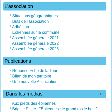
L'association
º
Situations géographiques
º
Buts de l'association
º
Adhésion
º
Eoliennes sur la commune
º
Assemblée générale 2021
º
Assemblée générale 2022
º
Assemblée générale 2026
Publications
º
Réponse Echo de la Tour
º
Bilan de mon territoire
º
Une nouvelle Association
Dans les médias

º
Aux pieds des éoliennes
º
Brigitte Pistre - "Éoliennes : le grand ras le bol !"