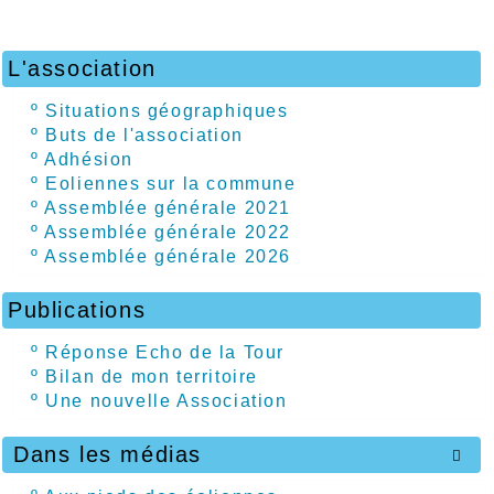
L'association
º
Situations géographiques
º
Buts de l'association
º
Adhésion
º
Eoliennes sur la commune
º
Assemblée générale 2021
º
Assemblée générale 2022
º
Assemblée générale 2026
Publications
º
Réponse Echo de la Tour
º
Bilan de mon territoire
º
Une nouvelle Association
Dans les médias
