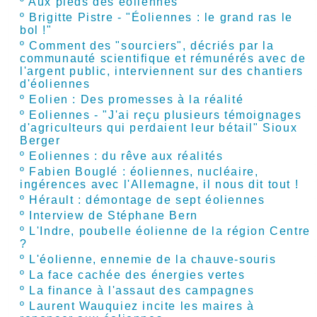
º
Aux pieds des éoliennes
º
Brigitte Pistre - "Éoliennes : le grand ras le
bol !"
º
Comment des "sourciers", décriés par la
communauté scientifique et rémunérés avec de
l'argent public, interviennent sur des chantiers
d'éoliennes
º
Eolien : Des promesses à la réalité
º
Eoliennes - "J'ai reçu plusieurs témoignages
d'agriculteurs qui perdaient leur bétail" Sioux
Berger
º
Eoliennes : du rêve aux réalités
º
Fabien Bouglé : éoliennes, nucléaire,
ingérences avec l'Allemagne, il nous dit tout !
º
Hérault : démontage de sept éoliennes
º
Interview de Stéphane Bern
º
L'Indre, poubelle éolienne de la région Centre
?
º
L'éolienne, ennemie de la chauve-souris
º
La face cachée des énergies vertes
º
La finance à l'assaut des campagnes
º
Laurent Wauquiez incite les maires à