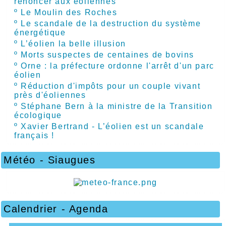
renoncer aux éoliennes
º
Le Moulin des Roches
º
Le scandale de la destruction du système
énergétique
º
L’éolien la belle illusion
º
Morts suspectes de centaines de bovins
º
Orne : la préfecture ordonne l'arrêt d'un parc
éolien
º
Réduction d'impôts pour un couple vivant
près d'éoliennes
º
Stéphane Bern à la ministre de la Transition
écologique
º
Xavier Bertrand - L’éolien est un scandale
français !
Météo - Siaugues
Calendrier - Agenda