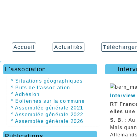
Accueil
Actualités
Télécharge
L'association
Inter
º
Situations géographiques
º
Buts de l'association
º
Adhésion
Interview
º
Eoliennes sur la commune
RT France
º
Assemblée générale 2021
elles une
º
Assemblée générale 2022
S. B. :
Au 
º
Assemblée générale 2026
Mais quand
Allemands 
Publications