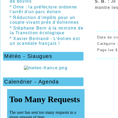
S. B. :
Je 
de bovins
º
Orne : la préfecture ordonne
montre les
l'arrêt d'un parc éolien
º
Réduction d'impôts pour un
couple vivant près d'éoliennes
º
Stéphane Bern à la ministre de
la Transition écologique
Date de cr
º
Xavier Bertrand - L’éolien est
un scandale français !
Catégorie 
Page lue
1
Météo - Siaugues
Calendrier - Agenda