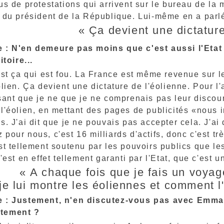
us de protestations qui arrivent sur le bureau de la 
 du président de la République. Lui-même en a parlé
« Ça devient une dictature
 : N'en demeure pas moins que c'est aussi l'Etat
itoire...
st ça qui est fou. La France est même revenue sur l
olien. Ça devient une dictature de l'éolienne. Pour 
sant que je ne que je ne comprenais pas leur discours
l'éolien, en mettant des pages de publicités «nous 
s. J'ai dit que je ne pouvais pas accepter cela. J'a
pour nous, c'est 16 milliards d'actifs, donc c'est tr
st tellement soutenu par les pouvoirs publics que l
C'est en effet tellement garanti par l'Etat, que c'est
« A chaque fois que je fais un voy
je lui montre les éoliennes et comment l
 : Justement, n'en discutez-vous pas avec Emma
tement ?