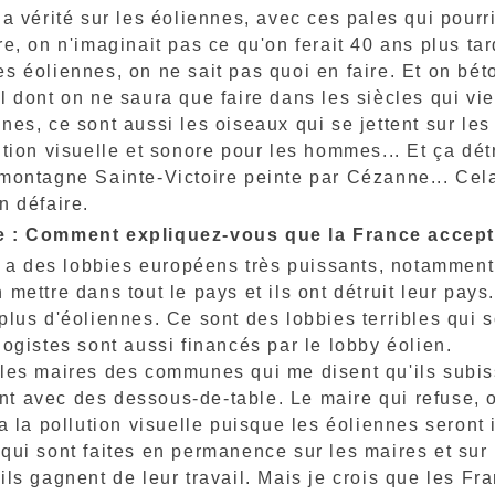
la vérité sur les éoliennes, avec ces pales qui pou
re, on n'imaginait pas ce qu'on ferait 40 ans plus t
s éoliennes, on ne sait pas quoi en faire. Et on bé
l dont on ne saura que faire dans les siècles qui vi
nes, ce sont aussi les oiseaux qui se jettent sur les 
ution visuelle et sonore pour les hommes... Et ça d
montagne Sainte-Victoire peinte par Cézanne... Cela
n défaire.
 : Comment expliquez-vous que la France accept
y a des lobbies européens très puissants, notamment
 mettre dans tout le pays et ils ont détruit leur p
plus d'éoliennes. Ce sont des lobbies terribles qui
logistes sont aussi financés par le lobby éolien.
 les maires des communes qui me disent qu'ils subis
 avec des dessous-de-table. Le maire qui refuse, on
ra la pollution visuelle puisque les éoliennes seront
qui sont faites en permanence sur les maires et sur
ils gagnent de leur travail. Mais je crois que les Fr