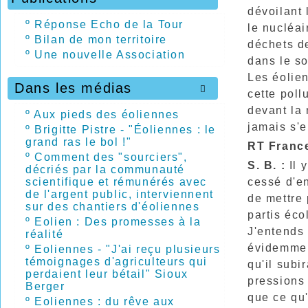
dévoilant 
º
Réponse Echo de la Tour
le nucléai
º
Bilan de mon territoire
déchets de
º
Une nouvelle Association
dans le so
Les éolien
Dans les médias

cette poll
devant la 
º
Aux pieds des éoliennes
jamais s'e
º
Brigitte Pistre - "Éoliennes : le
grand ras le bol !"
RT France
º
Comment des "sourciers",
S. B. :
Il 
décriés par la communauté
cessé d'en
scientifique et rémunérés avec
de l'argent public, interviennent
de mettre 
sur des chantiers d'éoliennes
partis éco
º
Eolien : Des promesses à la
J'entends
réalité
évidemment
º
Eoliennes - "J'ai reçu plusieurs
témoignages d'agriculteurs qui
qu'il subi
perdaient leur bétail" Sioux
pressions 
Berger
que ce qu'
º
Eoliennes : du rêve aux