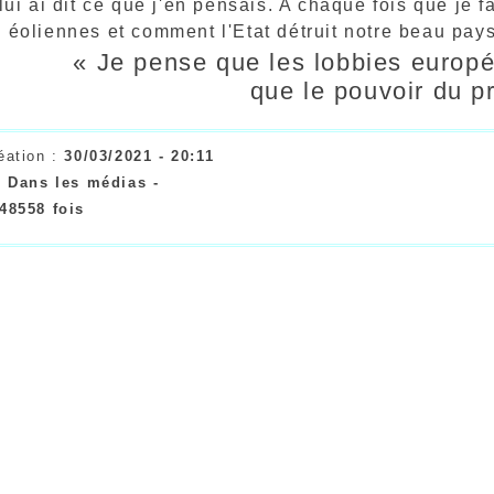
lui ai dit ce que j'en pensais. A chaque fois que je
 éoliennes et comment l'Etat détruit notre beau pays
« Je pense que les lobbies europé
que le pouvoir du p
éation :
30/03/2021 - 20:11
:
Dans les médias -
48558 fois