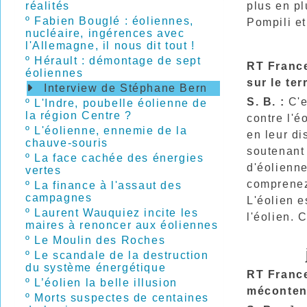
plus en pl
réalités
º
Fabien Bouglé : éoliennes,
Pompili et
nucléaire, ingérences avec
l'Allemagne, il nous dit tout !
º
Hérault : démontage de sept
RT France
éoliennes
sur le terr
Interview de Stéphane Bern
S. B. :
C'e
º
L'Indre, poubelle éolienne de
la région Centre ?
contre l'é
º
L'éolienne, ennemie de la
en leur di
chauve-souris
soutenant 
º
La face cachée des énergies
d'éolienne
vertes
comprenez 
º
La finance à l'assaut des
campagnes
L'éolien e
º
Laurent Wauquiez incite les
l'éolien. 
maires à renoncer aux éoliennes
º
Le Moulin des Roches
º
Le scandale de la destruction
du système énergétique
RT France
º
L’éolien la belle illusion
méconten
º
Morts suspectes de centaines