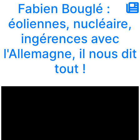
Fabien Bouglé :
éoliennes, nucléaire,
ingérences avec
l'Allemagne, il nous dit
tout !