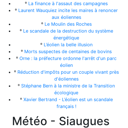
º
La finance à l'assaut des campagnes
º
Laurent Wauquiez incite les maires à renoncer
aux éoliennes
º
Le Moulin des Roches
º
Le scandale de la destruction du système
énergétique
º
L’éolien la belle illusion
º
Morts suspectes de centaines de bovins
º
Orne : la préfecture ordonne l'arrêt d'un parc
éolien
º
Réduction d'impôts pour un couple vivant près
d'éoliennes
º
Stéphane Bern à la ministre de la Transition
écologique
º
Xavier Bertrand - L’éolien est un scandale
français !
Météo - Siaugues