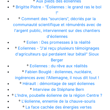
º
Aux pieds des éoliennes
º
Brigitte Pistre - "Éoliennes : le grand ras le bol
!"
º
Comment des "sourciers", décriés par la
communauté scientifique et rémunérés avec de
l'argent public, interviennent sur des chantiers
d'éoliennes
º
Eolien : Des promesses à la réalité
º
Eoliennes - "J'ai reçu plusieurs témoignages
d'agriculteurs qui perdaient leur bétail" Sioux
Berger
º
Eoliennes : du rêve aux réalités
º
Fabien Bouglé : éoliennes, nucléaire,
ingérences avec l'Allemagne, il nous dit tout !
º
Hérault : démontage de sept éoliennes
º
Interview de Stéphane Bern
º
L'Indre, poubelle éolienne de la région Centre ?
º
L'éolienne, ennemie de la chauve-souris
º
La face cachée des énergies vertes