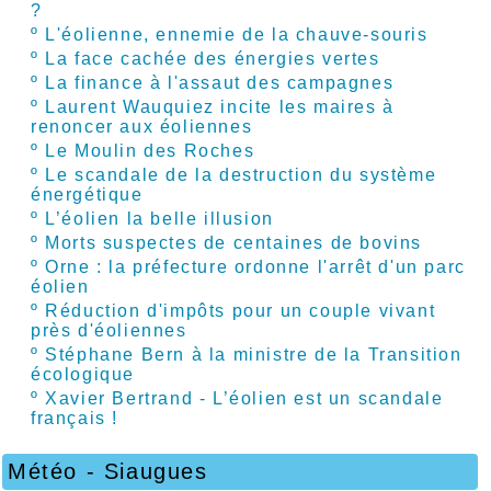
?
º
L'éolienne, ennemie de la chauve-souris
º
La face cachée des énergies vertes
º
La finance à l'assaut des campagnes
º
Laurent Wauquiez incite les maires à
renoncer aux éoliennes
º
Le Moulin des Roches
º
Le scandale de la destruction du système
énergétique
º
L’éolien la belle illusion
º
Morts suspectes de centaines de bovins
º
Orne : la préfecture ordonne l'arrêt d'un parc
éolien
º
Réduction d'impôts pour un couple vivant
près d'éoliennes
º
Stéphane Bern à la ministre de la Transition
écologique
º
Xavier Bertrand - L’éolien est un scandale
français !
Météo - Siaugues