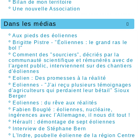
º
Bilan de mon territoire
º
Une nouvelle Association
Dans les médias

º
Aux pieds des éoliennes
º
Brigitte Pistre - "Éoliennes : le grand ras le
bol !"
º
Comment des "sourciers", décriés par la
communauté scientifique et rémunérés avec de
l'argent public, interviennent sur des chantiers
d'éoliennes
º
Eolien : Des promesses à la réalité
º
Eoliennes - "J'ai reçu plusieurs témoignages
d'agriculteurs qui perdaient leur bétail" Sioux
Berger
º
Eoliennes : du rêve aux réalités
º
Fabien Bouglé : éoliennes, nucléaire,
ingérences avec l'Allemagne, il nous dit tout !
º
Hérault : démontage de sept éoliennes
º
Interview de Stéphane Bern
º
L'Indre, poubelle éolienne de la région Centre