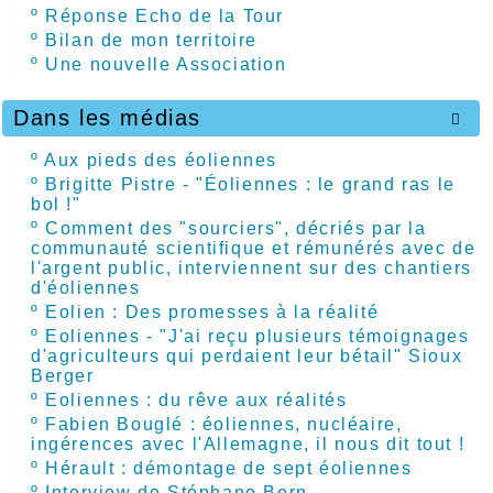
º
Réponse Echo de la Tour
º
Bilan de mon territoire
º
Une nouvelle Association
Dans les médias

º
Aux pieds des éoliennes
º
Brigitte Pistre - "Éoliennes : le grand ras le
bol !"
º
Comment des "sourciers", décriés par la
communauté scientifique et rémunérés avec de
l'argent public, interviennent sur des chantiers
d'éoliennes
º
Eolien : Des promesses à la réalité
º
Eoliennes - "J'ai reçu plusieurs témoignages
d'agriculteurs qui perdaient leur bétail" Sioux
Berger
º
Eoliennes : du rêve aux réalités
º
Fabien Bouglé : éoliennes, nucléaire,
ingérences avec l'Allemagne, il nous dit tout !
º
Hérault : démontage de sept éoliennes
º
Interview de Stéphane Bern