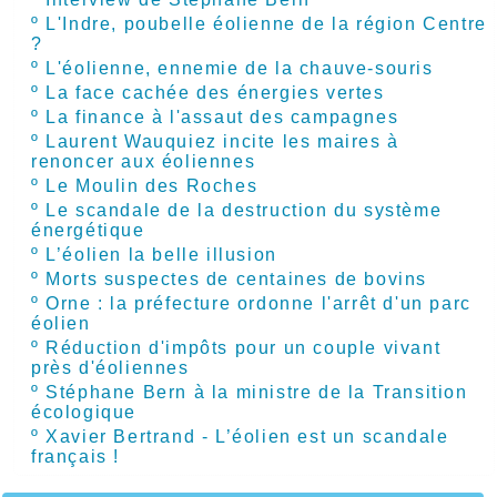
º
L'Indre, poubelle éolienne de la région Centre
?
º
L'éolienne, ennemie de la chauve-souris
º
La face cachée des énergies vertes
º
La finance à l'assaut des campagnes
º
Laurent Wauquiez incite les maires à
renoncer aux éoliennes
º
Le Moulin des Roches
º
Le scandale de la destruction du système
énergétique
º
L’éolien la belle illusion
º
Morts suspectes de centaines de bovins
º
Orne : la préfecture ordonne l'arrêt d'un parc
éolien
º
Réduction d'impôts pour un couple vivant
près d'éoliennes
º
Stéphane Bern à la ministre de la Transition
écologique
º
Xavier Bertrand - L’éolien est un scandale
français !